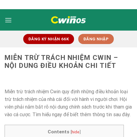
Chuyển
ADD ANYTHING HERE OR JUST REMOVE IT...
đến
nội
dung
ĐĂNG KÝ NHẬN 66K
ĐĂNG NHẬP
MIỄN TRỪ TRÁCH NHIỆM CWIN –
NỘI DUNG ĐIỀU KHOẢN CHI TIẾT
Miễn trừ trách nhiệm Cwin
quy định những điều khoản loại
trừ trách nhiệm của nhà cái đối với hành vi người chơi. Hội
viên phải nắm bắt rõ nội dung chính sách trước khi tham gia
vào cá cược. Tìm hiểu ngay để biết thêm thông tin sau đây.
Contents
[
hide
]