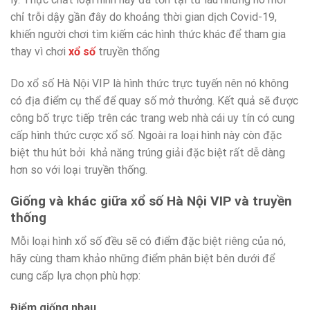
chỉ trỗi dậy gần đây do khoảng thời gian dịch Covid-19,
khiến người chơi tìm kiếm các hình thức khác để tham gia
thay vì chơi
xổ số
truyền thống
Do xổ số Hà Nội VIP là hình thức trực tuyến nên nó không
có địa điểm cụ thể để quay số mở thưởng. Kết quả sẽ được
công bố trực tiếp trên các trang web nhà cái uy tín có cung
cấp hình thức cược xổ số. Ngoài ra loại hình này còn đặc
biệt thu hút bởi khả năng trúng giải đặc biệt rất dễ dàng
hơn so với loại truyền thống.
Giống và khác giữa xổ số Hà Nội VIP và truyền
thống
Mỗi loại hình xổ số đều sẽ có điểm đặc biệt riêng của nó,
hãy cùng tham khảo những điểm phân biệt bên dưới để
cung cấp lựa chọn phù hợp:
Điểm giống nhau