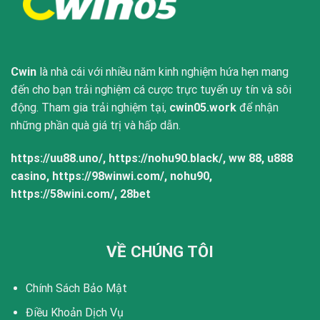
Nay
Cwin
là nhà cái với nhiều năm kinh nghiệm hứa hẹn mang
đến cho bạn trải nghiệm cá cược trực tuyến uy tín và sôi
động. Tham gia trải nghiệm tại,
cwin05.work
để nhận
những phần quà giá trị và hấp dẫn.
https://uu88.uno/
,
https://nohu90.black/
,
ww 88
,
u888
casino
,
https://98winwi.com/
,
nohu90
,
https://58wini.com/
,
28bet
VỀ CHÚNG TÔI
Chính Sách Bảo Mật
Điều Khoản Dịch Vụ