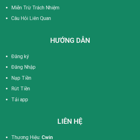
Miễn Trừ Trách Nhiệm
Câu Hỏi Liên Quan
HƯỚNG DẪN
Đăng ký
Đăng Nhập
Nạp Tiền
Rút Tiền
Tải app
LIÊN HỆ
Thương Hiệu:
Cwin